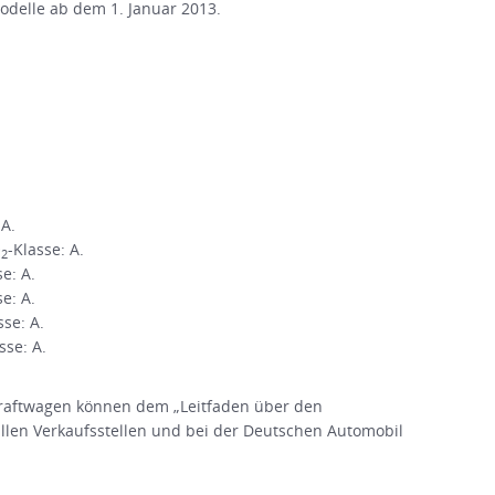
Modelle ab dem 1. Januar 2013.
 A.
O
-Klasse: A.
2
se: A.
se: A.
sse: A.
sse: A.
raftwagen können dem „Leitfaden über den
en Verkaufsstellen und bei der Deutschen Automobil