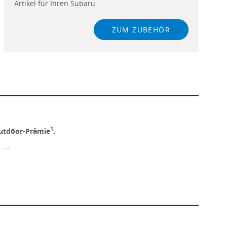
Artikel für Ihren Subaru.
ZUM ZUBEHÖR
1
utdōor-Prämie
.
! …