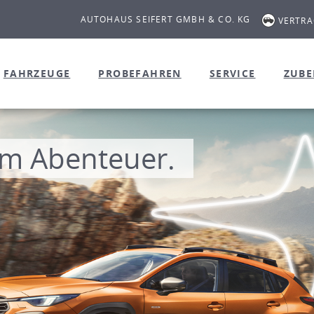
AUTOHAUS SEIFERT GMBH & CO. KG
VERTR
FAHRZEUGE
PROBEFAHREN
SERVICE
ZUB
m Abenteuer.