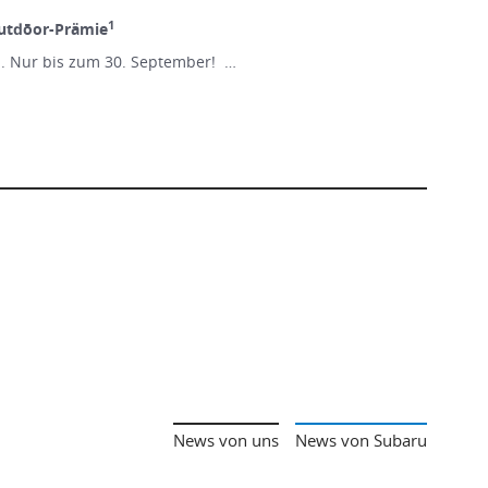
1
utdōor-Prämie
n. Nur bis zum 30. September! …
News von uns
News von Subaru