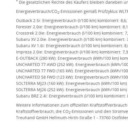
*
Die gesetzlichen Rechte des Käufers bleiben daneben une
Energieverbrauch/CO
-Emissionen gemäß Prüfzyklus WLTP
2
Outback 2.5i: Energieverbrauch (l/100 km) kombiniert: 8,6
Forester 2.0ie: Energieverbrauch (l/100 km) kombiniert: 8,
Crosstrek 2.0ie: Energieverbrauch (l/100 km) kombiniert: 7
Subaru XV 2.0ie: Energieverbrauch (l/100 km) kombiniert: 
Subaru XV 1.6i: Energieverbrauch (l/100 km) kombiniert: 8
Impreza 2.0ie: Energieverbrauch (l/100 km) kombiniert: 7,
E-OUTBACK (280 kW): Energieverbrauch (kWh/100 km) kombi
UNCHARTED 77 AWD (252 kW): Energieverbrauch (kWh/100 k
UNCHARTED 77 FWD (165 kW): Energieverbrauch (kWh/100 
UNCHARTED 58 FWD (123 kW): Energieverbrauch (kWh/100 
SOLTERRA MJ23 (160 kW): Energieverbrauch (kWh/100 km) k
SOLTERRA MJ26 (252 kW): Energieverbrauch (kWh/100 km) k
Subaru BRZ 2.4i: Energieverbrauch (l/100 km) kombiniert: 
Weitere Informationen zum offiziellen Kraftstoffverbrauch
Kraftstoffverbrauch, die CO
-Emissionen und den Stromve
2
Treuhand GmbH Hellmuth-Hirth-Straße 1 - 73760 Ostfildern 