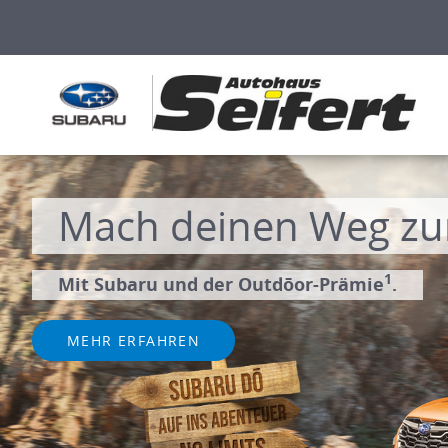
Mach deinen Weg zu
1
Mit Subaru und der Outdōor-Prämie
.
MEHR ERFAHREN