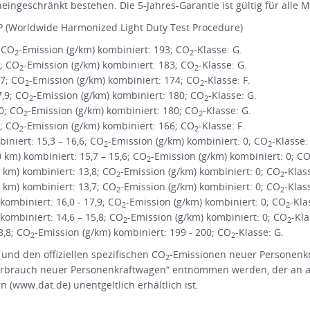
ingeschränkt bestehen. Die 5-Jahres-Garantie ist gültig für alle 
 (Worldwide Harmonized Light Duty Test Procedure)
; CO
-Emission (g/km) kombiniert: 193; CO
-Klasse: G.
2
2
1; CO
-Emission (g/km) kombiniert: 183; CO
-Klasse: G.
2
2
,7; CO
-Emission (g/km) kombiniert: 174; CO
-Klasse: F.
2
2
7,9; CO
-Emission (g/km) kombiniert: 180; CO
-Klasse: G.
2
2
,0; CO
-Emission (g/km) kombiniert: 180; CO
-Klasse: G.
2
2
3; CO
-Emission (g/km) kombiniert: 166; CO
-Klasse: F.
2
2
niert: 15,3 – 16,6; CO
-Emission (g/km) kombiniert: 0; CO
-Klasse:
2
2
m) kombiniert: 15,7 – 15,6; CO
-Emission (g/km) kombiniert: 0; C
2
km) kombiniert: 13,8; CO
-Emission (g/km) kombiniert: 0; CO
-Klas
2
2
km) kombiniert: 13,7; CO
-Emission (g/km) kombiniert: 0; CO
-Klas
2
2
ombiniert: 16,0 - 17,9; CO
-Emission (g/km) kombiniert: 0; CO
-Kla
2
2
ombiniert: 14,6 – 15,8; CO
-Emission (g/km) kombiniert: 0; CO
-Kla
2
2
8,8; CO
-Emission (g/km) kombiniert: 199 - 200; CO
-Klasse: G.
2
2
 und den offiziellen spezifischen CO
-Emissionen neuer Personenk
2
rbrauch neuer Personenkraftwagen“ entnommen werden, der an all
(www.dat.de) unentgeltlich erhältlich ist.